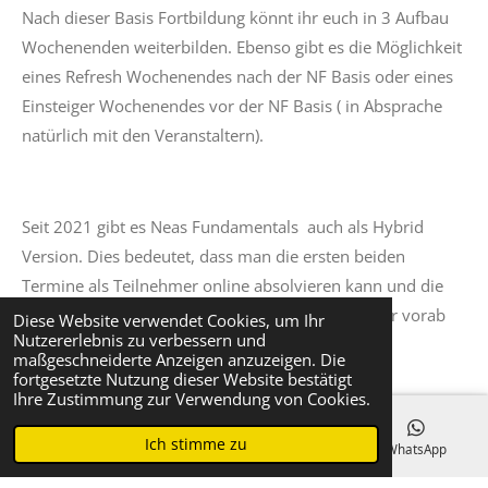
Nach dieser Basis Fortbildung könnt ihr euch in 3 Aufbau
Wochenenden weiterbilden. Ebenso gibt es die Möglichkeit
eines Refresh Wochenendes nach der NF Basis oder eines
Einsteiger Wochenendes vor der NF Basis ( in Absprache
natürlich mit den Veranstaltern).
Seit 2021 gibt es Neas Fundamentals auch als Hybrid
Version. Dies bedeutet, dass man die ersten beiden
Termine als Teilnehmer online absolvieren kann und die
folgenden Termine als Präsenz Unterricht an einer vorab
Diese Website verwendet Cookies, um Ihr
Nutzererlebnis zu verbessern und
festgelegten Location stattfinden.
maßgeschneiderte Anzeigen anzuzeigen. Die
fortgesetzte Nutzung dieser Website bestätigt
Ihre Zustimmung zur Verwendung von Cookies.
Ich stimme zu
E-Mail
Telefon
Karte
WhatsApp